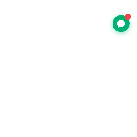
1
Restoran, kafe ve barlar için uçtan uca POS ve işletme yönetim
yazılımı.
+90 850 308 29 89
info@ritapos.com
BILGI BANKASI
Mağaza