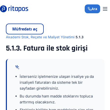
Ara
+90 850 308 29 
Müfredatı aç
5.1.3
Akademi
Stok, Reçete ve Maliyet Yönetimi
5.1.3. Fatura ile stok girişi
İsterseniz işletmenize ulaşan irsaliye ya da
irsaliyeli faturaları da sisteme tek bir
sayfadan girebilirsiniz.
Bu durumda ham madde stoklarını topluca
arttırmış olacaksınız.
Stoklarla birlikte ham maddelerin size olan