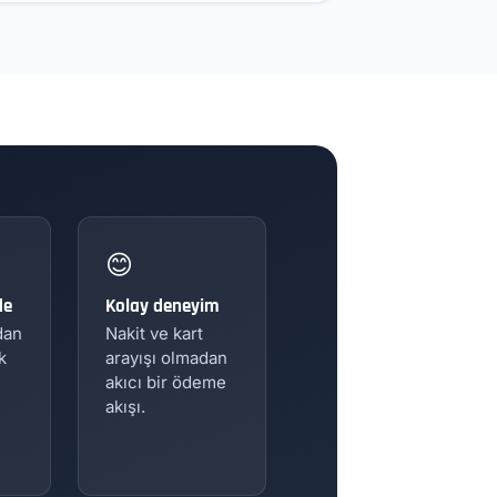
😊
de
Kolay deneyim
dan
Nakit ve kart
k
arayışı olmadan
akıcı bir ödeme
akışı.