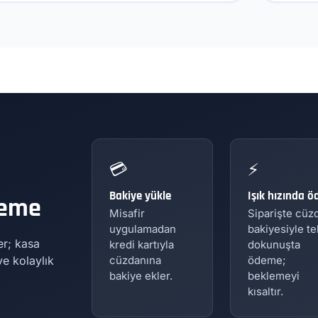
💳
⚡
Bakiye yükle
Işık hızında ö
deme
Misafir
Siparişte cüz
uygulamadan
bakiyesiyle te
er; kasa
kredi kartıyla
dokunuşta
e kolaylık
cüzdanına
ödeme;
bakiye ekler.
beklemeyi
kısaltır.