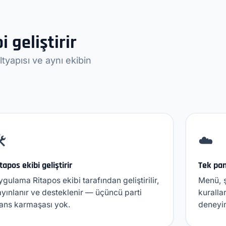
i geliştirir
yapısı ve aynı ekibin
️
☁️
tapos ekibi geliştirir
Tek pa
gulama Ritapos ekibi tarafından geliştirilir,
Menü, 
yınlanır ve desteklenir — üçüncü parti
kuralla
jans karmaşası yok.
deneyim