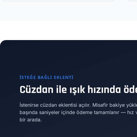
İSTEĞE BAĞLI EKLENTI
Cüzdan ile ışık hızında ö
İstenirse cüzdan eklentisi açılır. Misafir bakiye yükl
başında saniyeler içinde ödeme tamamlanır — hız v
bir arada.