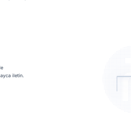
.
le
ayca iletin.