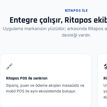
RITAPOS ILE
Entegre çalışır, Ritapos ekib
Uygulama markanızın yüzüdür; arkasında Ritapos alt
desteği vardır.
🔗

Ritapos POS ile senkron
Ri
Sipariş, puan ve ödeme akışları masaüstü ve
Uy
mobil POS ile aynı ekosistemde buluşur.
ya
a