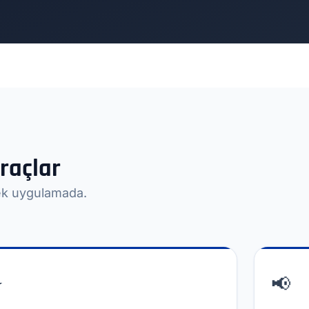
raçlar
tek uygulamada.
⭐
📢