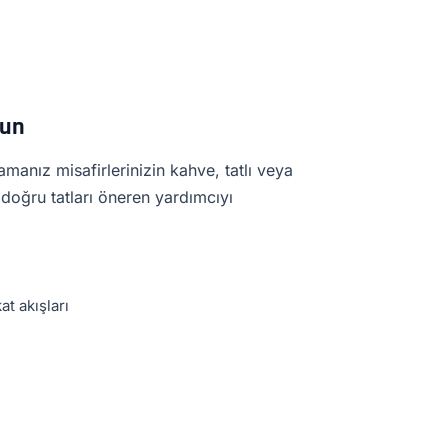
lun
anız misafirlerinizin kahve, tatlı veya
e doğru tatları öneren yardımcıyı
at akışları