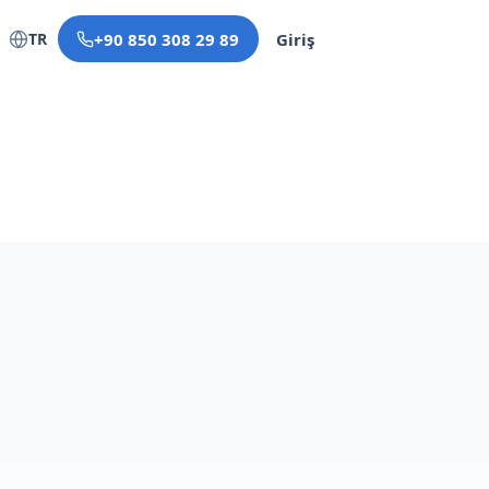
TR
+90 850 308 29 89
Giriş