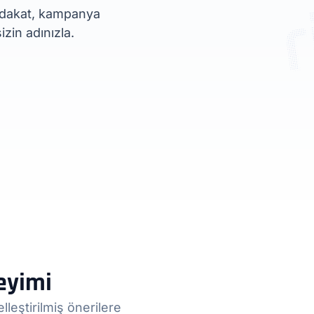
Sadakat, kampanya
zin adınızla.
eyimi
leştirilmiş önerilere