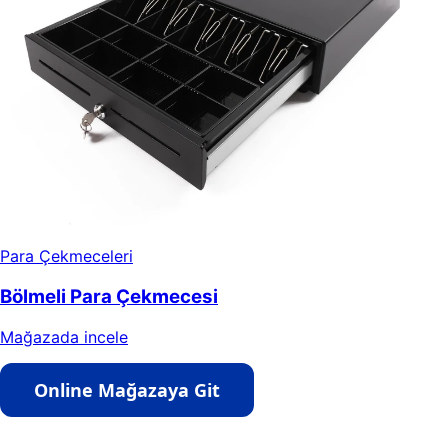
Para Çekmeceleri
Bölmeli Para Çekmecesi
Mağazada incele
Online Mağazaya Git