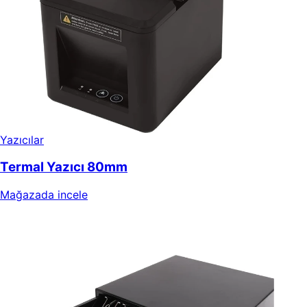
Yazıcılar
Termal Yazıcı 80mm
Mağazada incele