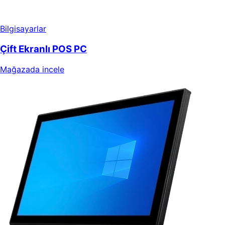
Bilgisayarlar
Çift Ekranlı POS PC
Mağazada incele