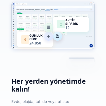
AKTIF
SIPARIŞ
🧾
12
🏢
GÜNLÜK
✈️
🏠
🏖️
CIRO
₺
24.850
Her yerden yönetimde
kalın!
Evde, plajda, tatilde veya ofiste: