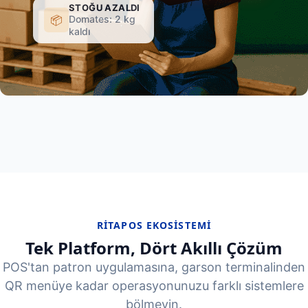
STOĞU AZALDI
Domates: 2 kg
📦
kaldı
RITAPOS EKOSISTEMI
Tek Platform, Dört Akıllı Çözüm
POS'tan patron uygulamasına, garson terminalinden
QR menüye kadar operasyonunuzu farklı sistemlere
bölmeyin.