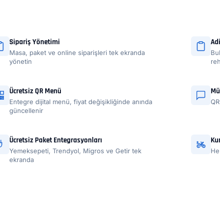
Sipariş Yönetimi
Ad
Masa, paket ve online siparişleri tek ekranda
Bu
yönetin
re
Ücretsiz QR Menü
Mü
Entegre dijital menü, fiyat değişikliğinde anında
QR 
güncellenir
Ücretsiz Paket Entegrasyonları
Ku
Yemeksepeti, Trendyol, Migros ve Getir tek
Hem
ekranda