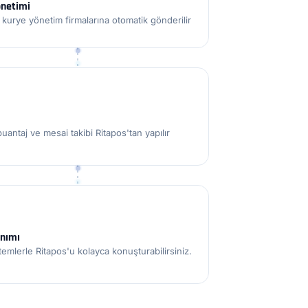
önetimi
r kurye yönetim firmalarına otomatik gönderilir
puantaj ve mesai takibi Ritapos'tan yapılır
anımı
stemlerle Ritapos'u kolayca konuşturabilirsiniz.