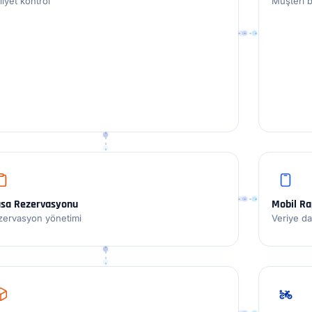
iyet kontrol
Müşteri ba
sa Rezervasyonu
Mobil R
zervasyon yönetimi
Veriye da