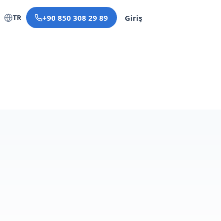
TR
+90 850 308 29 89
Giriş