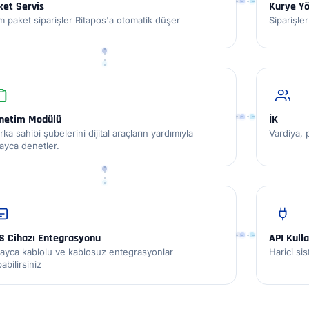
ket Servis
Kurye Y
 paket siparişler Ritapos'a otomatik düşer
Siparişle
netim Modülü
İK
ka sahibi şubelerini dijital araçların yardımıyla
Vardiya, 
ayca denetler.
S Cihazı Entegrasyonu
API Kull
layca kablolu ve kablosuz entegrasyonlar
Harici si
abilirsiniz