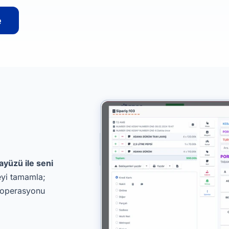
e
ayüzü ile seni
eyi tamamla;
 operasyonu