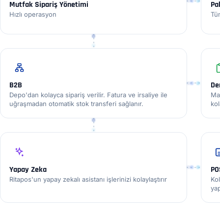
Mutfak Sipariş Yönetimi
Pa
Hızlı operasyon
Tüm
B2B
De
Depo'dan kolayca sipariş verilir. Fatura ve irsaliye ile
Mar
uğraşmadan otomatik stok transferi sağlanır.
kol
Yapay Zeka
PO
Ritapos'un yapay zekalı asistanı işlerinizi kolaylaştırır
Ko
yap