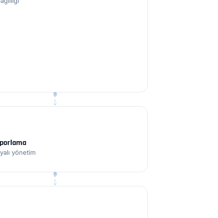
ğlılığı
aporlama
yalı yönetim