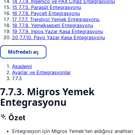
14
7.7.4. Ingenico ve PAX Cihaz Entegrasyonu
15
7.7.5. Paraşüt Entegrasyonu
16
7.7.6. Paycell Entegrasyonu
17
7.7.7. Trendyol Yemek Entegrasyonu
18
7.7.8. Yemeksepeti Entegrasyonu
19
7.7.9. Inpos Yazar Kasa Entegrasyonu
20
7.7.10. Pavo Yazar Kasa Entegrasyonu
Müfredatı aç
Akademi
Ayarlar ve Entegrasyonlar
7.7.3
7.7.3. Migros Yemek
Entegrasyonu
Özet
Entegrasyon için Migros Yemek'ten aldığınız anahtarı