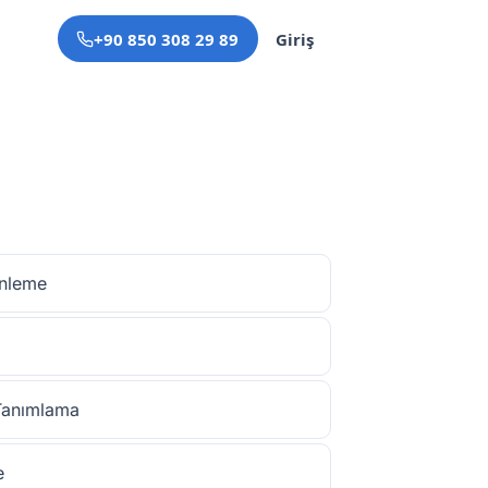
+90 850 308 29 89
Giriş
enleme
Tanımlama
e