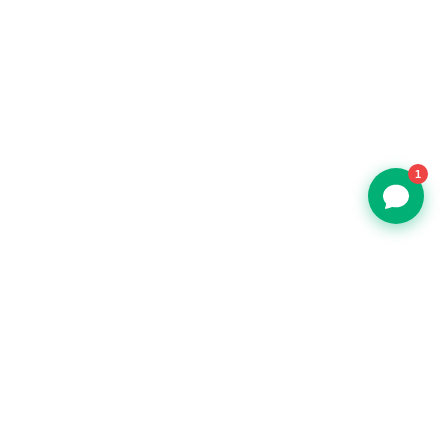
1
Restoran, kafe ve barlar için uçtan uca POS ve işletme yönetim
yazılımı.
+90 850 308 29 89
info@ritapos.com