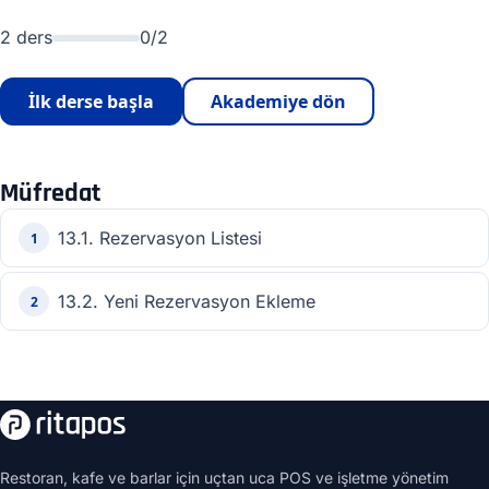
2 ders
0/2
İlk derse başla
Akademiye dön
Müfredat
13.1. Rezervasyon Listesi
1
13.2. Yeni Rezervasyon Ekleme
2
Restoran, kafe ve barlar için uçtan uca POS ve işletme yönetim