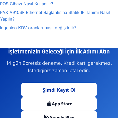
POS Cihazı Nasıl Kullanılır?
PAX A910SF Ethernet Bağlantısına Statik IP Tanımı Nasıl
Yapılır?
Ingenico KDV oranları nasıl değiştirilir?
İşletmenizin Geleceği İçin İlk Adımı Atın
14 gün ücretsiz deneme. Kredi kartı gerekmez.
İstediğiniz zaman iptal edin.
Şimdi Kayıt Ol
App Store
Google Play