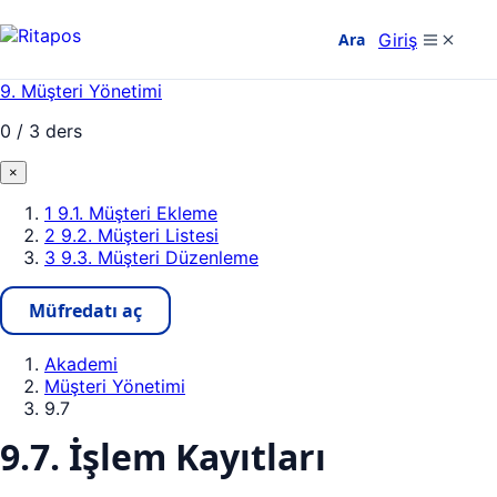
Giriş
Ara
+90 850 308 29 89
9. Müşteri Yönetimi
0 / 3 ders
×
1
9.1. Müşteri Ekleme
2
9.2. Müşteri Listesi
3
9.3. Müşteri Düzenleme
Müfredatı aç
Akademi
Müşteri Yönetimi
9.7
9.7. İşlem Kayıtları