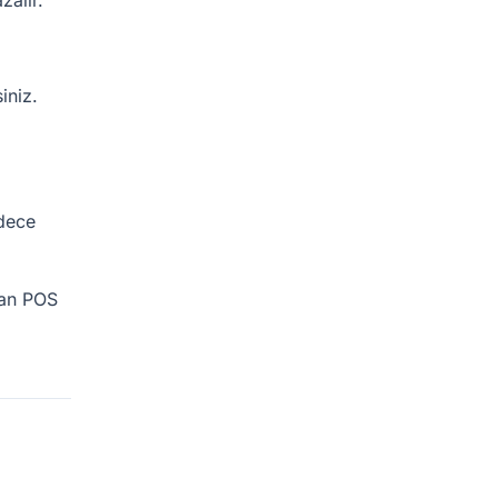
zalır.
iniz.
adece
ran POS