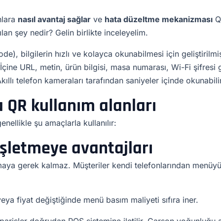
nlara
nasıl avantaj sağlar
ve
hata düzeltme mekanizması
Q
lan şey nedir? Gelin birlikte inceleyelim.
, bilgilerin hızlı ve kolayca okunabilmesi için geliştirilmiş
İçine URL, metin, ürün bilgisi, masa numarası, Wi-Fi şifresi 
 Akıllı telefon kameraları tarafından saniyeler içinde okunabili
 QR kullanım alanları
nellikle şu amaçlarla kullanılır:
şletmeye avantajları
aya gerek kalmaz. Müşteriler kendi telefonlarından menüy
eya fiyat değiştiğinde menü basım maliyeti sıfıra iner.