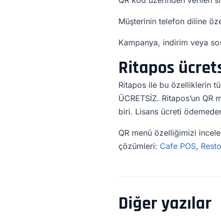
QR kod üzerinden verilen si
Müşterinin telefon diline öze
Kampanya, indirim veya sosy
Ritapos ücret
Ritapos ile bu özelliklerin
ÜCRETSİZ. Ritapos’un QR me
biri. Lisans ücreti ödemede
QR menü özelliğimizi incel
çözümleri:
Cafe POS
,
Rest
Diğer yazılar