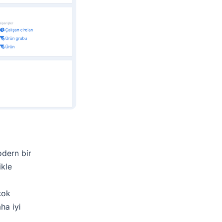
odern bir
ikle
çok
ha iyi