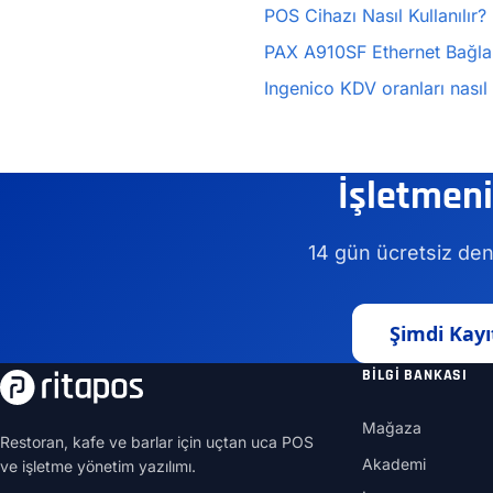
POS Cihazı Nasıl Kullanılır?
PAX A910SF Ethernet Bağlant
Ingenico KDV oranları nasıl d
İşletmeni
14 gün ücretsiz den
Şimdi Kayı
BILGI BANKASI
Mağaza
Restoran, kafe ve barlar için uçtan uca POS
Akademi
ve işletme yönetim yazılımı.