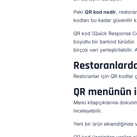
Peki
QR kod nedir
, restora
kodları bu kadar güvenilir kı
QR kod (Quick Response Code)
boyutlu bir barkod türüdür. 
birçok veri yerleştirilebilir.
Restoranlarda
Restoranlar için QR kodlar ge
QR menünün i
Menü kitapçıklarına dokunm
inceleyebilir.
Yeni bir ürün eklendiğinde v