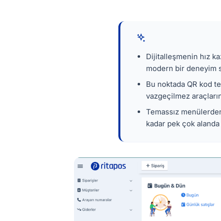
Dijitalleşmenin hız k
modern bir deneyim su
Bu noktada QR kod tek
vazgeçilmez araçların
Temassız menülerden 
kadar pek çok alanda 