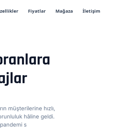
zellikler
Fiyatlar
Mağaza
İletişim
oranlara
ajlar
n müşterilerine hızlı,
runluluk hâline geldi.
e pandemi s