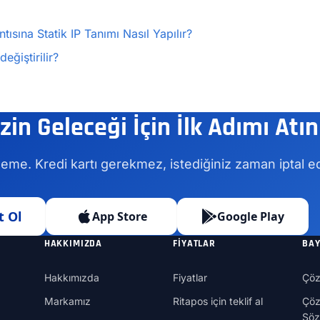
ısına Statik IP Tanımı Nasıl Yapılır?
eğiştirilir?
zin Geleceği İçin İlk Adımı Atın
eme. Kredi kartı gerekmez, istediğiniz zaman iptal ed
t Ol
App Store
Google Play
HAKKIMIZDA
FIYATLAR
BAY
Hakkımızda
Fiyatlar
Çöz
Markamız
Ritapos için teklif al
Çöz
Söz