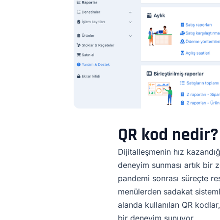
QR kod nedir?
Dijitalleşmenin hız kazandığ
deneyim sunması artık bir z
pandemi sonrası süreçte res
menülerden sadakat sisteml
alanda kullanılan QR kodlar,
bir deneyim sunuyor.