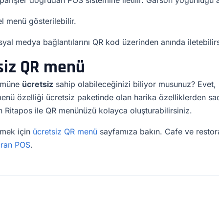
parişler doğrudan POS sistemine iletilir. Garson yoğunluğu a
l menü gösterilebilir.
al medya bağlantılarını QR kod üzerinden anında iletebilirs
siz QR menü
 tümüne
ücretsiz
sahip olabileceğinizi biliyor musunuz? Evet,
nü özelliği ücretsiz paketinde olan harika özelliklerden s
n Ritapos ile QR menünüzü kolayca oluşturabilirsiniz.
emek için
ücretsiz QR menü
sayfamıza bakın. Cafe ve resto
oran POS
.