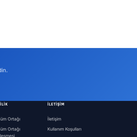
in.
ILIK
İLETIŞIM
üm Ortağı
İletişim
üm Ortağı
Kullanım Koşulları
leşmesi