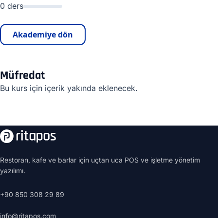
0 ders
Akademiye dön
Müfredat
Bu kurs için içerik yakında eklenecek.
Restoran, kafe ve barlar için uçtan uca POS ve işletme yönetim
yazılımı.
+90 850 308 29 89
info@ritapos.com